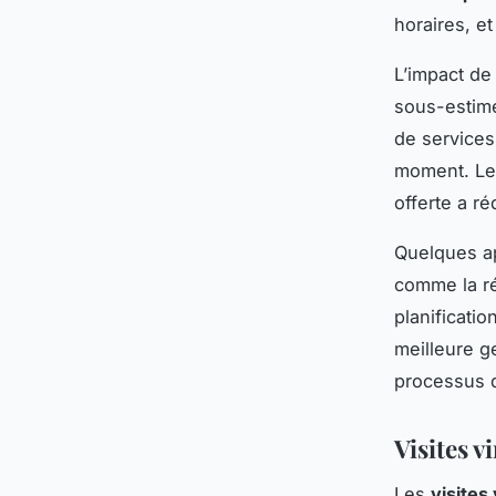
horaires, et
L’impact d
sous-estimé
de services,
moment. L
offerte a ré
Quelques ap
comme la réa
planificatio
meilleure g
processus 
Visites v
Les
visites 