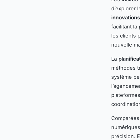
d’explorer 
innovation
facilitant l
les clients 
nouvelle ma
La
planifica
méthodes tr
système per
l’agencemen
plateformes
coordination
Comparées a
numériques 
précision. E