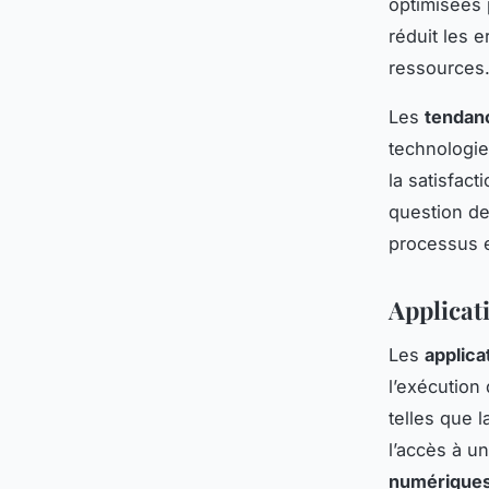
optimisées 
réduit les 
ressources
Les
tendan
technologie
la satisfac
question de
processus e
Applicat
Les
applic
l’exécution
telles que l
l’accès à 
numérique