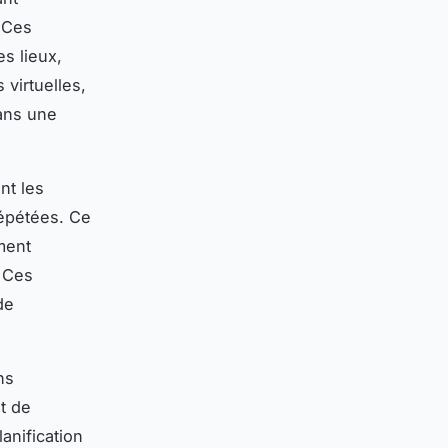
. Ces
s lieux,
 virtuelles,
dans une
nt les
répétées. Ce
ement
. Ces
de
ns
t de
lanification