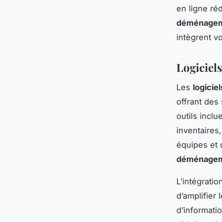
en ligne ré
déménagem
intègrent v
Logiciels
Les
logicie
offrant des
outils incl
inventaires,
équipes et 
déménagem
L’intégratio
d’amplifier 
d’informati