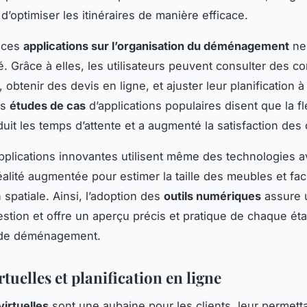
 d’optimiser les itinéraires de manière efficace.
e ces
applications sur l’organisation du déménagement
ne 
. Grâce à elles, les utilisateurs peuvent consulter des 
 obtenir des devis en ligne, et ajuster leur planification à
es
études de cas
d’applications populaires disent que la fle
duit les temps d’attente et a augmenté la satisfaction des 
plications innovantes utilisent même des technologies 
lité augmentée pour estimer la taille des meubles et facil
n spatiale. Ainsi, l’adoption des
outils numériques
assure 
estion et offre un aperçu précis et pratique de chaque ét
de déménagement.
irtuelles et planification en ligne
virtuelles
sont une aubaine pour les clients, leur permett