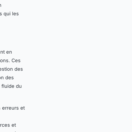
n
s qui les
nt en
ions. Ces
gestion des
ion des
 fluide du
s erreurs et
rces et