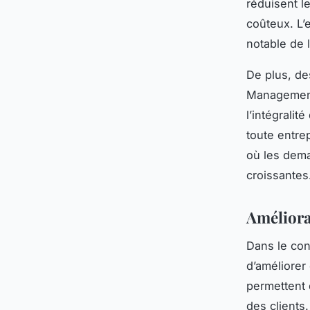
réduisent l
coûteux. L
notable de l
De plus, d
Management 
l’intégralité
toute entre
où les dema
croissantes
Améliorat
Dans le co
d’améliorer 
permettent 
des clients