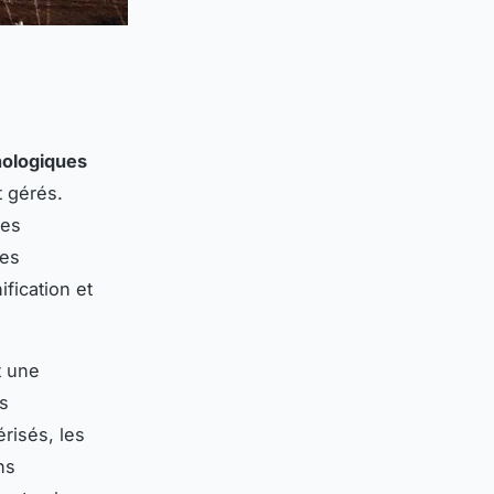
nologiques
t gérés.
mes
des
fication et
t une
es
risés, les
ns