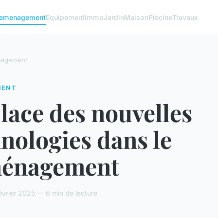
emenagement
Equipement
Immo
Jardin
Maison
Piscine
Travaux
agement
MENT
lace des nouvelles
nologies dans le
énagement
vrier 2025 — 6 min de lecture