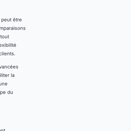
peut être
comparaisons
 tout
xibilité
clients.
avancées
iter la
une
ape du
ant