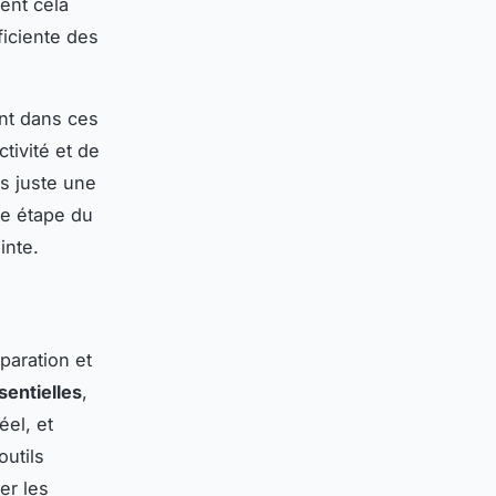
ent cela
ficiente des
ent dans ces
tivité et de
s juste une
ue étape du
inte.
paration et
sentielles
,
éel, et
utils
er les