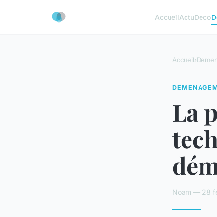
Accueil
Actu
Deco
D
Accueil
›
Demen
DEMENAGE
La p
tech
dém
Noam — 28 fé