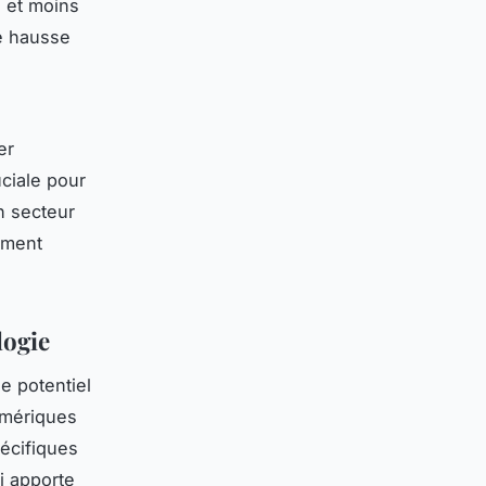
e et moins
e hausse
er
ciale pour
n secteur
lement
logie
le potentiel
umériques
écifiques
i apporte