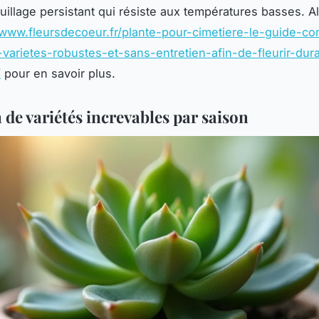
uillage persistant qui résiste aux températures basses. Al
/www.fleursdecoeur.fr/plante-pour-cimetiere-le-guide-co
-varietes-robustes-et-sans-entretien-afin-de-fleurir-du
/
pour en savoir plus.
 de variétés increvables par saison