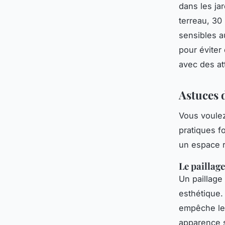
dans les ja
terreau, 30 
sensibles a
pour éviter
avec des att
Astuces 
Vous voule
pratiques fo
un espace r
Le paillage
Un paillage
esthétique. 
empêche les
apparence s