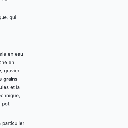
que, qui
omie en eau
iche en
e, gravier
es
grains
uies et la
echnique,
 pot.
 particulier