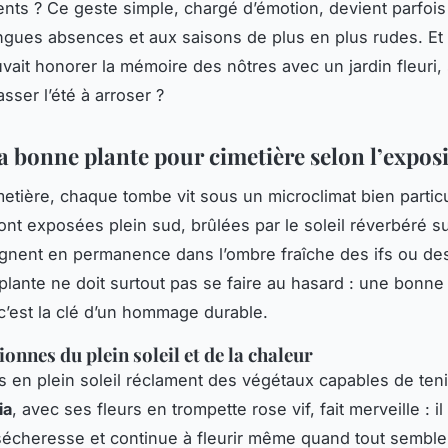
nts ? Ce geste simple, chargé d’émotion, devient parfois
ngues absences et aux saisons de plus en plus rudes. Et 
uvait honorer la mémoire des nôtres avec un jardin fleuri,
sser l’été à arroser ?
la bonne plante pour cimetière selon l’expos
etière, chaque tombe vit sous un microclimat bien particu
ont exposées plein sud, brûlées par le soleil réverbéré sur
ignent en permanence dans l’ombre fraîche des ifs ou de
 plante ne doit surtout pas se faire au hasard : une bonne
 c’est la clé d’un hommage durable.
onnes du plein soleil et de la chaleur
 en plein soleil réclament des végétaux capables de teni
ia
, avec ses fleurs en trompette rose vif, fait merveille : i
 sécheresse et continue à fleurir même quand tout semble g