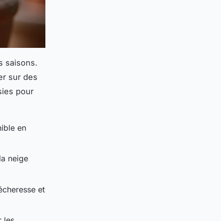
s saisons.
er sur des
sies pour
nible en
la neige
sécheresse et
 les