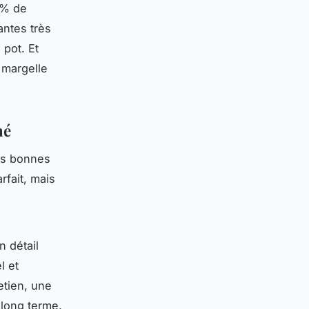
 % de
antes très
 pot. Et
 margelle
né
es bonnes
rfait, mais
n détail
l et
etien, une
 long terme.