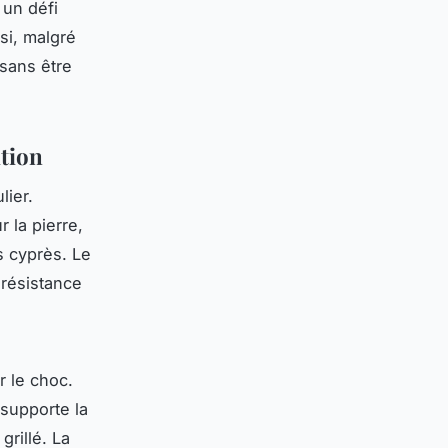
 un défi
si, malgré
 sans être
ition
lier.
 la pierre,
s cyprès. Le
 résistance
r le choc.
l supporte la
rillé. La