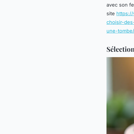
avec son fe
site
https:/
choisir-des
une-tombe
Sélection