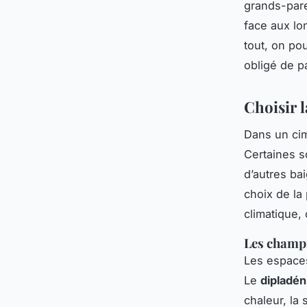
grands-pare
face aux lo
tout, on po
obligé de pa
Choisir 
Dans un cim
Certaines s
d’autres ba
choix de la
climatique,
Les champi
Les espaces
Le
dipladén
chaleur, la