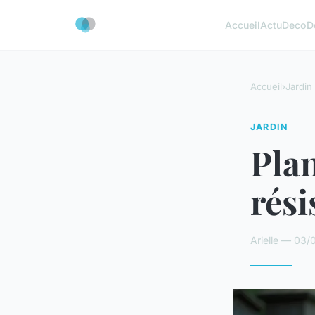
Accueil
Actu
Deco
D
Accueil
›
Jardin
JARDIN
Plan
rési
Arielle — 03/