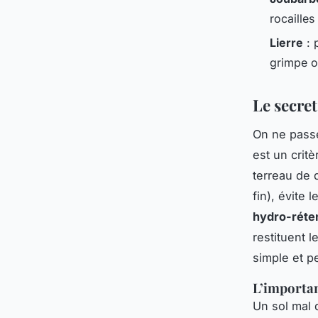
rocailles
Lierre
: 
grimpe o
Le secre
On ne passe
est un crit
terreau de 
fin), évite
hydro-réte
restituent 
simple et p
L’importan
Un sol mal d