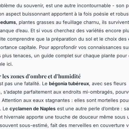
mblème du souvenir, est une autre incontournable - son 
son aspect buissonnant apportent à la fois poésie et robu
sedums
, plantes grasses au feuillage charnu, ils survivent 
manque d’eau. Et si vous cherchez des variétés encore pl
vite comprendre que la préparation du sol et le choix de
ortance capitale. Pour approfondir vos connaissances sur
 plus tenaces, un guide complet sur chaque plante pour 
le ici.
r les zones d’ombre et d’humidité
st pas une fatalité. Le
bégonia tubéreux
, avec ses fleurs
 s’adapte parfaitement aux endroits mi-ombragés, pourvu
 Attention aux eaux stagnantes : elles sont mortelles pour
. Le
cyclamen de Naples
est une autre perle d’ombre : sa
t hivernale apporte une touche de douceur même sous un
 souvent sous-estimé, fait des merveilles en couverture v