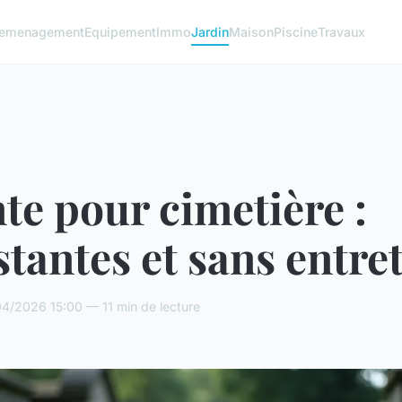
emenagement
Equipement
Immo
Jardin
Maison
Piscine
Travaux
te pour cimetière :
stantes et sans entre
04/2026 15:00 — 11 min de lecture