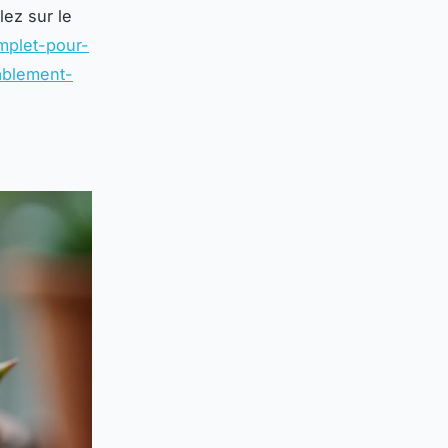
lez sur le
mplet-pour-
rablement-