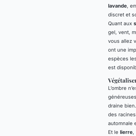
lavande
, e
discret et 
Quant aux
gel, vent, 
vous allez 
ont une imp
espèces les
est disponib
Végétalise
L’ombre n’e
généreuses,
draine bien.
des racines
automnale e
Et le
lierre
,