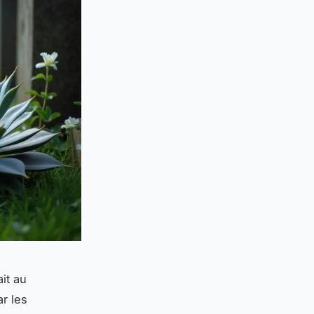
it au
ar les