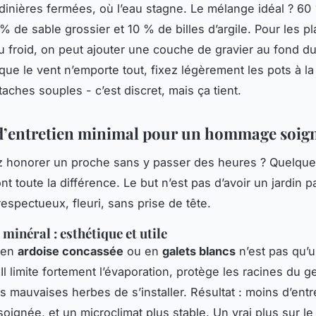
rdinières fermées, où l’eau stagne. Le mélange idéal ? 60
% de sable grossier et 10 % de billes d’argile. Pour les pl
u froid, on peut ajouter une couche de gravier au fond du
 que le vent n’emporte tout, fixez légèrement les pots à la
aches souples - c’est discret, mais ça tient.
d’entretien minimal pour un hommage soig
z honorer un proche sans y passer des heures ? Quelqu
nt toute la différence. Le but n’est pas d’avoir un jardin pa
espectueux, fleuri, sans prise de tête.
 minéral : esthétique et utile
 en
ardoise concassée
ou en
galets blancs
n’est pas qu’u
Il limite fortement l’évaporation, protège les racines du ge
 mauvaises herbes de s’installer. Résultat : moins d’entr
oignée, et un microclimat plus stable. Un vrai plus sur le