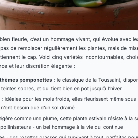
ien fleurie, c’est un hommage vivant, qui évolue avec le
t pas de remplacer régulièrement les plantes, mais de mis
 tiennent le cap. Voici cinq variétés incontournables, choi
nce et leur discrétion élégante :
thèmes pomponettes
: le classique de la Toussaint, dispo
 teintes sobres, et qui tient bien en pot jusqu’à l’hiver
: idéales pour les mois froids, elles fleurissent même sous 
 n’ont besoin que d’un sol drainé
légère comme une plume, cette plante estivale résiste à la 
s pollinisateurs - un bel hommage à la vie qui continue
es
: des rosettes grasses qui survivent à tout, parfaites pour