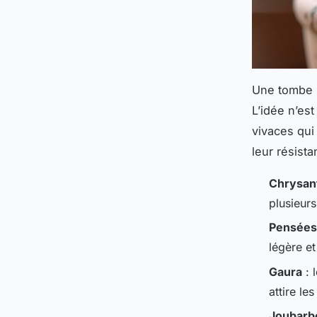
Une tombe b
L’idée n’es
vivaces qui
leur résista
Chrysan
plusieurs
Pensées
légère et
Gaura
: 
attire le
Joubarb