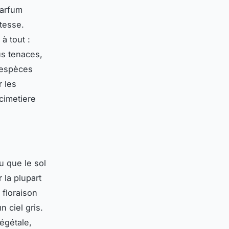
parfum
stesse.
à tout :
us tenaces,
s espèces
 les
cimetiere
 que le sol
 la plupart
 floraison
 ciel gris.
égétale,