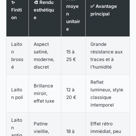
✨
🎨 Rendu
moye
✅ Avantage
Finiti
esthétiqu
n
principal
on
e
unitair
e
Laito
Aspect
Grande
n
satiné,
15 à
résistance aux
bross
moderne,
25 €
traces et à
é
discret
l’humidité
Reflet
Brillance
Laito
12 à
lumineux, style
miroir,
n poli
20 €
classique
effet luxe
intemporel
Laito
Patine
Effet rétro
n
vieillie,
18 à
immédiat, peu
antiq